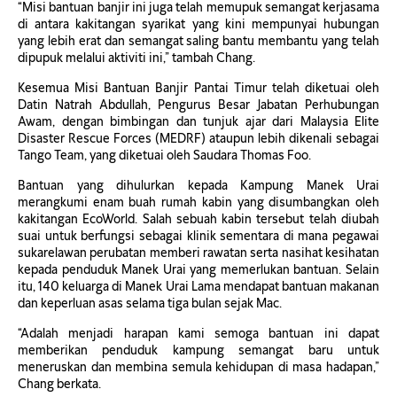
“Misi bantuan banjir ini juga telah memupuk semangat kerjasama
di antara kakitangan syarikat yang kini mempunyai hubungan
yang lebih erat dan semangat saling bantu membantu yang telah
dipupuk melalui aktiviti ini,” tambah Chang.
Kesemua Misi Bantuan Banjir Pantai Timur telah diketuai oleh
Datin Natrah Abdullah, Pengurus Besar Jabatan Perhubungan
Awam, dengan bimbingan dan tunjuk ajar dari Malaysia Elite
Disaster Rescue Forces (MEDRF) ataupun lebih dikenali sebagai
Tango Team, yang diketuai oleh Saudara Thomas Foo.
Bantuan yang dihulurkan kepada Kampung Manek Urai
merangkumi enam buah rumah kabin yang disumbangkan oleh
kakitangan EcoWorld. Salah sebuah kabin tersebut telah diubah
suai untuk berfungsi sebagai klinik sementara di mana pegawai
sukarelawan perubatan memberi rawatan serta nasihat kesihatan
kepada penduduk Manek Urai yang memerlukan bantuan. Selain
itu, 140 keluarga di Manek Urai Lama mendapat bantuan makanan
dan keperluan asas selama tiga bulan sejak Mac.
“Adalah menjadi harapan kami semoga bantuan ini dapat
memberikan penduduk kampung semangat baru untuk
meneruskan dan membina semula kehidupan di masa hadapan,”
Chang berkata.