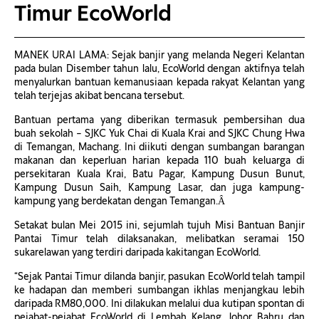
Timur EcoWorld
MANEK URAI LAMA: Sejak banjir yang melanda Negeri Kelantan
pada bulan Disember tahun lalu, EcoWorld dengan aktifnya telah
menyalurkan bantuan kemanusiaan kepada rakyat Kelantan yang
telah terjejas akibat bencana tersebut.
Bantuan pertama yang diberikan termasuk pembersihan dua
buah sekolah – SJKC Yuk Chai di Kuala Krai and SJKC Chung Hwa
di Temangan, Machang. Ini diikuti dengan sumbangan barangan
makanan dan keperluan harian kepada 110 buah keluarga di
persekitaran Kuala Krai, Batu Pagar, Kampung Dusun Bunut,
Kampung Dusun Saih, Kampung Lasar, dan juga kampung-
kampung yang berdekatan dengan Temangan.Â
Setakat bulan Mei 2015 ini, sejumlah tujuh Misi Bantuan Banjir
Pantai Timur telah dilaksanakan, melibatkan seramai 150
sukarelawan yang terdiri daripada kakitangan EcoWorld.
“Sejak Pantai Timur dilanda banjir, pasukan EcoWorld telah tampil
ke hadapan dan memberi sumbangan ikhlas menjangkau lebih
daripada RM80,000. Ini dilakukan melalui dua kutipan spontan di
pejabat-pejabat EcoWorld di Lembah Kelang, Johor Bahru dan