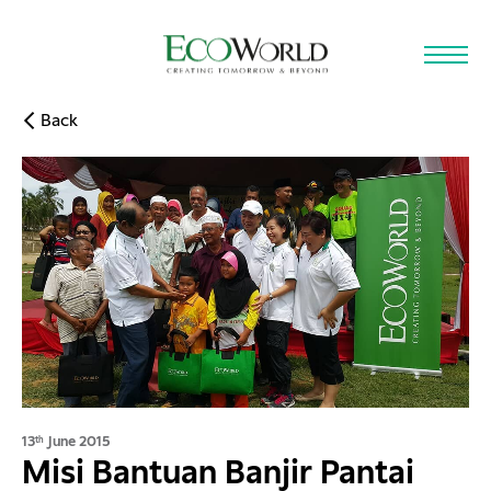
Skip to main content
Back
13
June 2015
th
Misi Bantuan Banjir Pantai