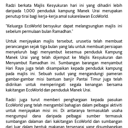
Radzi berkata Majlis Kesyukuran hari ini yang dihadiri lebih
daripada 1,000 penduduk kampung Manek Urai merupakan
penutup tirai bagi kerja-kerja amal sukarelawan EcoWorld.
“Keluarga EcoWorld bersyukur dapat melangsungkan majlis ini
sebelum permulaan bulan Ramadhan.”
Untuk menjayakan majlis tersebut, urusetia telah membuat
perancangan sejak tiga bulan yang lalu untuk membuat persiapan
menyeluruh bagi menyambut kesemua penduduk Kampung
Manek Urai yang telah dijemput ke Majlis Kesyukuran dan
Menyambut Ramadhan ini. Sumbangan barangan menyambut
Hari Raya juga telah disampaikan kepada penduduk kampung
pada majlis ini. Sebuah sudut yang mengandungi pameran
gambar-gambar misi bantuan banjir Pantai Timur juga telah
didirikan untuk memperingati segala kenangan bersama
kakitangan EcoWorld dan penduduk Manek Urai.
Radzi juga turut memberi penghargaan kepada pasukan
EcoWorld yang telah mengambil bahagian dalam pelbagai aktiviti
untuk menjayakan misi ini. Di antaranya termasuklah usaha
mengumpul dana daripada pelbagai sumber termasuk
sumbangan dalaman dari kakitangan EcoWorld dan sumbangan
dari luar dalam bentuk makanan tersenarai yang disumbangkan