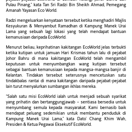
Pulau Pinang,” kata Tan Sri Radzi Bin Sheikh Ahmad, Pemegang
Amanah Yayasan Eco World.
Radzi mengeluarkan kenyataan tersebut ketika menghadiri Majlis
Kesyukuran & Menyambut Ramadhan di Kampung Manek Urai
Lama yang sebuah lagi lokasi yang telah mendapat bantuan
kemanusiaan daripada EcoWorld.
Menurut beliau, keprihatinan kakitangan EcoWorld jelas terbukti
ketika kutipan untuk jamuan Hari Krismas tahun lalu di pejabat
Johor Bahru di mana kakitangan EcoWorld telah mengambil
keputusan untuk menyumbangkan wang kutipan tersebut
sebagai bantuan kemanusiaan kepada mangsa-mangsa banjir di
Kelantan. Tindakan tersebut seterusnya mencetuskan satu
tindakbalas rantai di mana kakitangan daripada pejabat-pejabat
lain turut menyalurkan sumbangan ikhlas mereka.
“Salah satu misi EcoWorld ialah untuk menjadi sebuah syarikat
yang prihatin dan bertanggungjawab – sentiasa bersedia untuk
menyumbang semula kepada masyarakat. Kami bernasib baik
mendapat peluang sedemikian untuk membantu penduduk di
Kampung Manek Urai Lama,” kata Dato’ Chang Khim Wah,
Presiden & Ketua Pegawai Eksekutif EcoWorld.